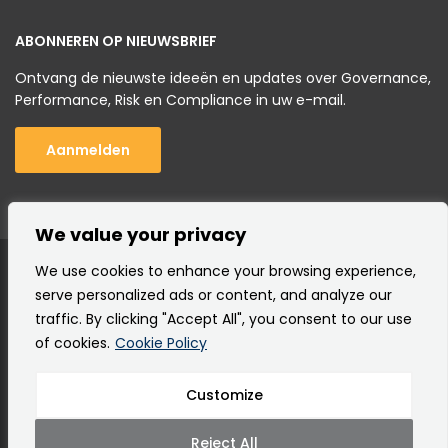
ABONNEREN OP NIEUWSBRIEF
Ontvang de nieuwste ideeën en updates over Governance,
Performance, Risk en Compliance in uw e-mail.
Aanmelden
We value your privacy
We use cookies to enhance your browsing experience,
serve personalized ads or content, and analyze our
traffic. By clicking "Accept All", you consent to our use
of cookies.
Cookie Policy
Customize
Copyright © 2000 -
2026 Corporater AS |
Alle rechten
voorbehouden.
Reject All