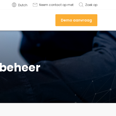
Neem contact op met
Zoek op
Dutch
Demo aanvraag
sbeheer