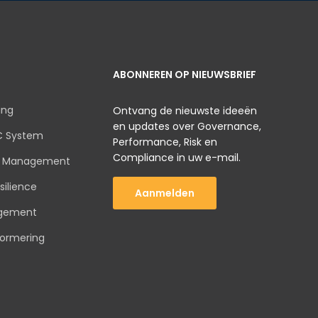
ABONNEREN OP NIEUWSBRIEF
ing
Ontvang de nieuwste ideeën
en updates over Governance,
C System
Performance, Risk en
Compliance in uw e-mail.
sk Management
silience
Aanmelden
agement
normering