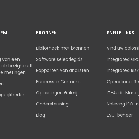
ORM
BRONNEN
SNELLE LINKS
Bibliotheek met bronnen
Vind uw oploss
ng van een
Software selectiegids
Integrated GR
 zich bezighoudt
Rapporten van analisten
Integrated Ri
he metingen
Business in Cartoons
Operational Re
en
Oplossingen Galerij
IT-Audit Man
ogelijkheden
Ondersteuning
Naleving ISO-
Blog
ESG-beheer